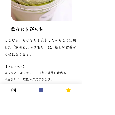
​飲むわらびもち
とろけるわらびもちを追求したからこそ実現
した「飲めるわらびもち」は、新しい食感が
くせになります。
【フレーバー】
黒みつ／ミルクティー／抹茶／季節限定商品
​※店舗により取扱いが異なります。
【カロリー】
黒みつ：和三盆423Kcal・あずき459Kcal／ミルクテ
ィ：和三盆485Kcal・あずき521Kcal／抹茶：和三盆
626Kcal・あずき662Kcal
【アレルギー】