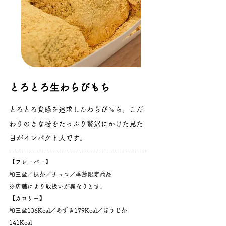
とろとろ生わらびもち
とろとろ食感を追求したわらびもち。こだ
わりのきな粉をたっぷり贅沢にかけた見た
目がインパクト大です。
【フレーバー】
和三盆／抹茶／チョコ／季節限定商品
​※店舗により取扱いが異なります。
【カロリー】
和三盆136Kcal／あずき179Kcal／ほうじ茶
141Kcal