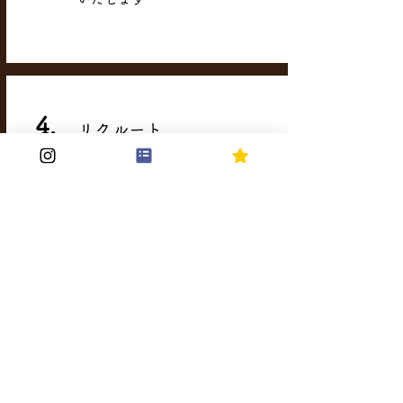
4.
リクルート
​店長、アルバイトなどの人材採用
をサポートいたします
5.
施工
​店舗デザイン、店内工事等をサポ
ートいたします