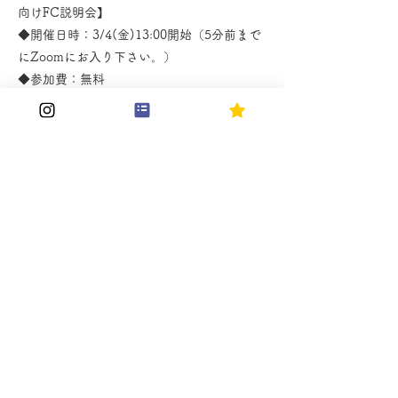
向けFC説明会】
◆開催日時：3/4(金)13:00開始（5分前まで
にZoomにお入り下さい。）
◆参加費：無料
◆参加申し込み方法：
https://docs.google.com/forms/d/e/1FAIp
QLScrJacJVv8IePUO2-
7f2wb8gimifvFJ2HbxaI_2s0Hej0Pyng/vie
wform?usp=pp_url
◆会場：Zoom（参加者の方にはZoomURL
をお送り致します。）
皆様のご参加を心待ちにしております。
よろしくお願い致します。
Previous
Next